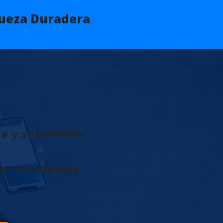
queza Duradera
e y sostenible
Los Problemas