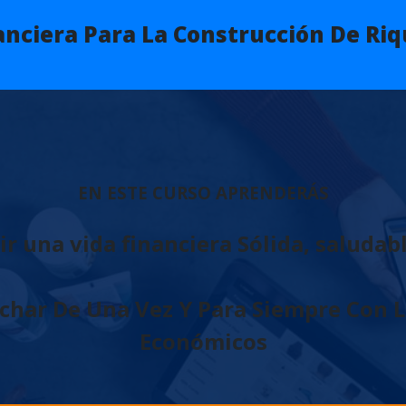
anciera Para La Construcción De Ri
EN ESTE CURSO APRENDERÁS
r una vida financiera Sólida, saludabl
uchar De Una Vez Y Para Siempre Con 
Económicos