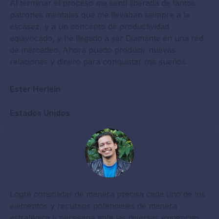
Al terminar el proceso me sentí liberada de tantos
patrones mentales que me llevaban siempre a la
escasez, y a un concepto de productividad
equivocado, y he llegado a ser Diamante en una red
de mercadeo. Ahora puedo producir nuevas
relaciones y dinero para conquistar mis sueños.
Ester Herlein
Estados Unidos
Logré consolidar de manera precisa cada uno de los
elementos y recursos potenciales de manera
estratégica y necesaria ante las diversas exigencias