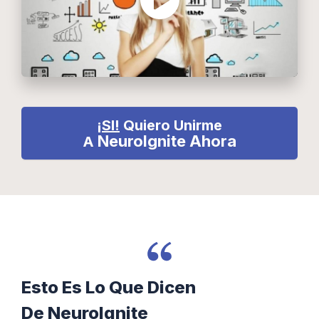
¡SI!
Quiero Unirme
NeuroIgnite
Ahora
A
Esto Es Lo Que Dicen
De
NeuroIgnite